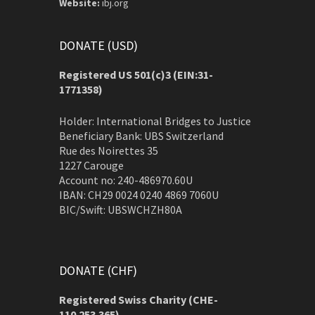
Website:
ibj.org
DONATE (USD)
Registered US 501(c)3 (EIN:31-
1771358)
Holder: International Bridges to Justice
Beneficiary Bank: UBS Switzerland
Rue des Noirettes 35
1227 Carouge
Account no: 240-486970.60U
IBAN: CH29 0024 0240 4869 7060U
BIC/Swift: UBSWCHZH80A
DONATE (CHF)
Registered Swiss Charity (
CHE-
110.253.365)