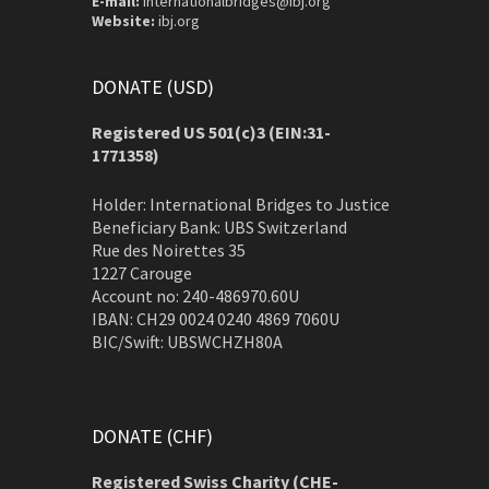
E-mail:
internationalbridges@ibj.org
Website:
ibj.org
DONATE (USD)
Registered US 501(c)3 (EIN:31-
1771358)
Holder: International Bridges to Justice
Beneficiary Bank: UBS Switzerland
Rue des Noirettes 35
1227 Carouge
Account no: 240-486970.60U
IBAN: CH29 0024 0240 4869 7060U
BIC/Swift: UBSWCHZH80A
DONATE (CHF)
Registered Swiss Charity (
CHE-