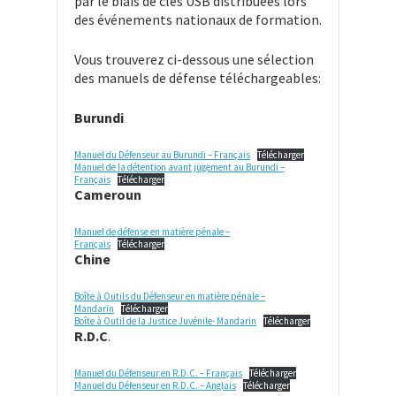
par le biais de clés USB distribuées lors
des événements nationaux de formation.
Vous trouverez ci-dessous une sélection
des manuels de défense téléchargeables:
Burundi
Manuel du Défenseur au Burundi – Français
Télécharger
Manuel de la détention avant jugement au Burundi –
Français
Télécharger
Cameroun
Manuel de défense en matière pénale –
Français
Télécharger
Chin
e
Boîte à Outils du Défenseur en matière pénale –
Mandarin
Télécharger
Boîte à Outil de la Justice Juvénile- Mandarin
Télécharger
R.D.C
.
Manuel du Défenseur en R.D.C. – Français
Télécharger
Manuel du Défenseur en R.D.C. – Anglais
Télécharger