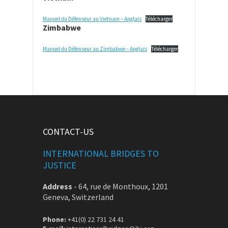
Manuel du Défenseur au Vietnam – Anglais
Télécharger
Zimbabwe
Manuel du Défenseur au Zimbabwe – Anglais
Télécharger
CONTACT-US
INTERNATIONAL BRIDGES TO
JUSTICE
Address
-
64, rue de Monthoux, 1201
Geneva, Switzerland
Phone:
+41(0) 22 731 24 41