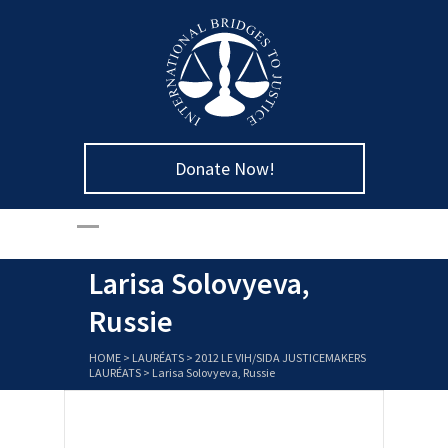
Donate Now!
Larisa Solovyeva,
Russie
HOME
>
LAURÉATS
>
2012 LE VIH/SIDA JUSTICEMAKERS
LAURÉATS
>
Larisa Solovyeva, Russie