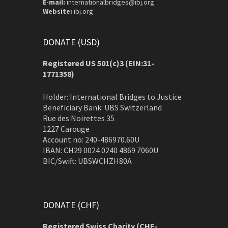
E-mail:
internationalbridges@ibj.org
Website:
ibj.org
DONATE (USD)
Registered US 501(c)3 (EIN:31-
1771358)
Holder: International Bridges to Justice
Beneficiary Bank: UBS Switzerland
Rue des Noirettes 35
1227 Carouge
Account no: 240-486970.60U
IBAN: CH29 0024 0240 4869 7060U
BIC/Swift: UBSWCHZH80A
DONATE (CHF)
Registered Swiss Charity (
CHE-