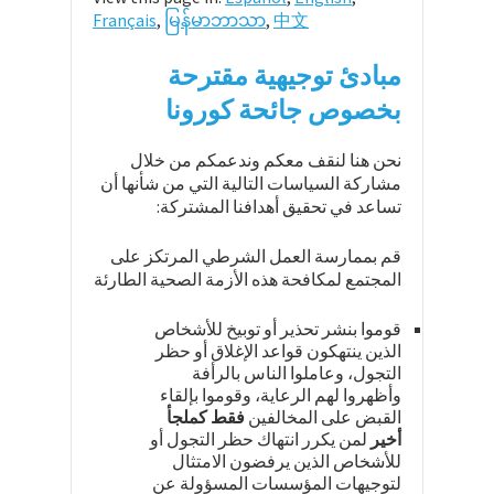
Français
,
မြန်မာဘာသာ
,
中文
مبادئ توجيهية مقترحة
بخصوص جائحة كورونا
نحن هنا لنقف معكم وندعمكم من خلال
مشاركة السياسات التالية التي من شأنها أن
تساعد في تحقيق أهدافنا المشتركة:
قم بممارسة العمل الشرطي المرتكز على
المجتمع لمكافحة هذه الأزمة الصحية الطارئة
قوموا بنشر تحذير أو توبيخ للأشخاص
الذين ينتهكون قواعد الإغلاق أو حظر
التجول، وعاملوا الناس بالرأفة
وأظهروا لهم الرعاية، وقوموا بإلقاء
القبض على المخالفين
فقط كملجأ
أخير
لمن يكرر انتهاك حظر التجول أو
للأشخاص الذين يرفضون الامتثال
لتوجيهات المؤسسات المسؤولة عن