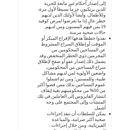
إلى إصدار أحكام غير مانعة للحرية
للذين يرتكبون جرماً بسيطاً لأول مرة،
وللأطفال، وأيضاً لأولئك الذين لديهم
خطر عالٍ إذا ما تعرضوا لمرض كوفيد
19 بمن فيهم المسنون ومن لديهم
حالات صحية مزمنة.
نفذوا خططاً هدفها الإفراج المبكر أو
المؤقت أو إطلاق السراح المشروط
عن المساجين المحكومين من
المجرمين ذوي الخطر المنخفض وقد
يشمل ذلك إصدار عفوٍ أو صفحٍ لإطلاق
سراح المساجين من المحكومين،
واضعين الأولوية لمن لديهم مشاكل
طبية، وللمسنين؛ ومن ثم اشملوا
عموم المساجين بذلك ممن قضوا أكثر
من 50% من محكوميتهم بغية إيقاف
انتشار الفايروس إلى العاملين في تلك
المنشآت وإلى المجتمع على وجه
أشمل.
يمكن للسلطات أن تنفذ إجراءات
صحية أكثر صرامة، والمباعدة
الفيزيائية، ومن خلال إجراءات