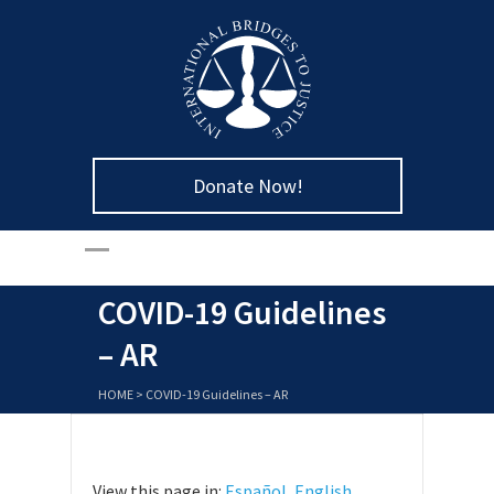
Donate Now!
COVID-19 Guidelines
– AR
HOME
>
COVID-19 Guidelines – AR
View this page in:
Español
,
English
,