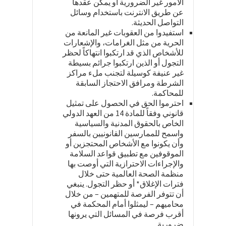
الأمور غير الضرورية أو يمكن عقدها
عن طريق الانترنت باستخدام وسائل
التواصل الحديثة.
استفيدوا من العقوبات غير المانعة من
الحرية من مثل الغرامات، والإشعارات
للأشخاص الذي قد ارتكبوا انتهاكاً لحظر
التجول أو الذين ارتكبوا جرائم بسيطة
غير عنيفة كوسيلة لتجنب ملء مراكز
الشرطة ومرافق الاحتجاز السابقة
للمحاكمة.
احترموا الحق في الحصول على تمثيل
قانوني وفقاً للمادة 14 من العهد الدولي
الخاص بالحقوق المدنية والسياسية
واسمح للممارسين القانونيين بالسفر
وأن يكونوا مع الأشخاص المحتجزين أو
الموقوفين مع تطبيق قواعد السلامة
والإجراءات الاحترازية التي أوصت بها
منظمة الصحة العالمية حتى خلال
فترات الإغلاق* أو حظر التجول. ينبغي
أن تتوفر الفرصة للمتهمين – من خلال
محاميهم – ليمثلوا أمام المحكمة في
أقرب فرصة في المسائل التي يرونها
ضروريةٍ